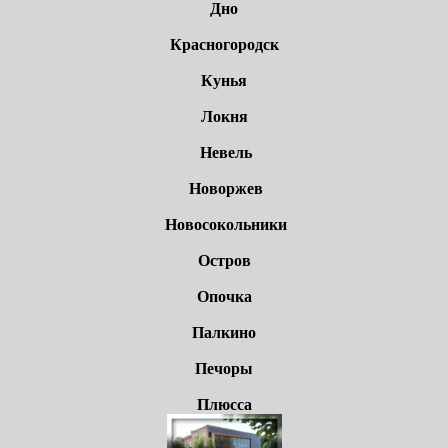
Дно
Красногородск
Кунья
Локня
Невель
Новоржев
Новосокольники
Остров
Опочка
Палкино
Печоры
Плюсса