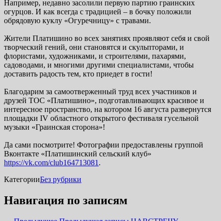
Например, недавно засолили первую партию граинских
огурцов. И как всегда с традицией – в бочку положили
обрядовую куклу «Огуречницу» с травами.
Жители Платишино во всех занятиях проявляют себя и свой
творческий гений, они становятся и скульпторами, и
флористами, художниками, и строителями, пахарями,
садоводами, и многими другими специалистами, чтобы
доставить радость тем, кто приедет в гости!
Благодарим за самоотверженный труд всех участников и
друзей ТОС «Платишино», подготавливающих красивое и
интересное пространство, на котором 16 августа развернутся
площадки IV областного открытого фестиваля гусельной
музыки «Граинская сторона»!
Да сами посмотрите!
Фотографии предоставлены группой
Вконтакте «Платишинский сельский клуб»
https://vk.com/club164713081
.
Категории
Без рубрики
Навигация по записям