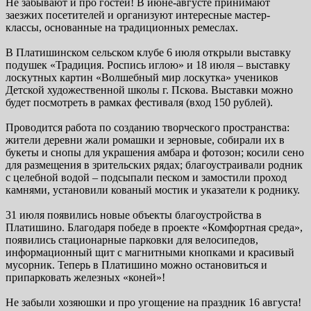
Не забывают и про гостей! В июне-августе принимают
заезжих посетителей и организуют интересные мастер-
классы, основанные на традиционных ремеслах.
В Платишинском сельском клубе 6 июля открыли выставку
подушек «Традиция. Роспись иглою» и 18 июля – выставку
лоскутных картин «Волшебный мир лоскутка» учеников
Детской художественной школы г. Пскова. Выставки можно
будет посмотреть в рамках фестиваля (вход 150 рублей).
Проводится работа по созданию творческого пространства:
жители деревни жали ромашки и зерновые, собирали их в
букеты и снопы для украшения амбара и фотозон; косили сено
для размещения в зрительских рядах; благоустраивали родник
с целебной водой – подсыпали песком и замостили проход
камнями, установили кованый мостик и указатели к роднику.
31 июля появились новые объекты благоустройства в
Платишино. Благодаря победе в проекте «Комфортная среда»,
появились стационарные парковки для велосипедов,
информационный щит с магнитными кнопками и красивый
мусорник. Теперь в Платишино можно остановиться и
припарковать железных «коней»!
Не забыли хозяюшки и про угощение на праздник 16 августа!