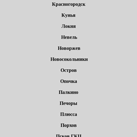
Красногородск
Кунья
Локня
Невель
Новоржев
Новосокольники
Остров
Опочка
Палкино
Печоры
Плюсса
Порхов
Псков ГКЦ