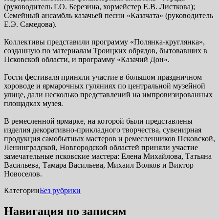
(руководитель Г.О. Березина, хормейстер Е.В. Листкова);
Семейный ансамбль казачьей песни «Казачата» (руководитель
Е.Э. Самедова).
Коллективы представили программу «Полянка-круглянка»,
созданную по материалам Троицких обрядов, бытовавших в
Псковской области, и программу «Казачий Дон».
Гости фестиваля приняли участие в большом праздничном
хороводе и ярмарочных гуляниях по центральной музейной
улице, дали несколько представлений на импровизированных
площадках музея.
В ремесленной ярмарке, на которой были представлены
изделия декоративно-прикладного творчества, сувенирная
продукция самобытных мастеров и ремесленников Псковской,
Ленинградской, Новгородской областей приняли участие
замечательные псковские мастера: Елена Михайлова, Татьяна
Васильева, Тамара Васильева, Михаил Волков и Виктор
Новоселов.
Категории
Без рубрики
Навигация по записям