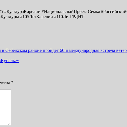
025 #КультураКарелии #НациональныйПроектСемья #Российски
оКультуры #105ЛетКарелии #110ЛетГРДНТ
 в Себежском районе пройдет 66-я международная встреча вете
«Купалье»
ечены
*