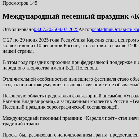
Просмотров 145
Международный песенный праздник «К
Опубликовано
03.07.2025
04.07.2025
Автор
ocntadmin
Оставить к
С 27 по 29 июня 2025 года Республика Карелия стала центром
коллективов из 10 регионов России, что составило свыше 150
нашей страны.
В этом году праздник проходил при федеральной поддержке и 
народного творчества имени В.Д. Поленова.
Отличительной особенностью нынешнего фестиваля стало объе
создать по-настоящему впечатляющее звучание и незабываемы
Псковскую область представлял фольклорный ансамбль «Уграда
Евгения Владимировна), а заслуженный коллектив России «Теа
Песенный праздник хореографической составляющей.
Международный песенный праздник «Карелия поёт» стал значим
традиций страны.
Проект был реализован с использованием гранта, предоставле