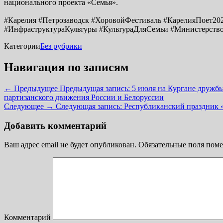
национального проекта «Семья».
#Карелия #Петрозаводск #ХоровойФестиваль #КарелияПоет2
#ИнфраструктураКультуры #КультураДляСемьи #Министерств
Категории
Без рубрики
Навигация по записям
← Предыдущее
Предыдущая запись:
5 июля на Кургане дружбы
партизанского движения России и Белоруссии
Следующее →
Следующая запись:
Республиканский праздник 
Добавить комментарий
Ваш адрес email не будет опубликован.
Обязательные поля пом
Комментарий