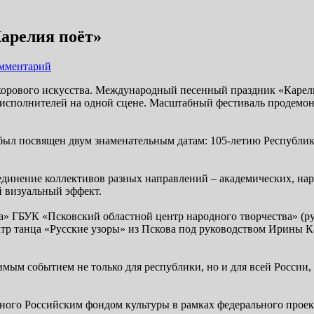
арелия поёт»
омментарий
 хорового искусства. Международный песенный праздник «Карели
0 исполнителей на одной сцене. Масштабный фестиваль продемон
был посвящен двум знаменательным датам: 105-летию Республик
динение коллективов разных направлений – академических, нар
й визуальный эффект.
» ГБУК «Псковский областной центр народного творчества» (ру
тр танца «Русские узоры» из Пскова под руководством Ирины К
ым событием не только для республики, но и для всей России,
нного Российским фондом культуры в рамках федерального прое