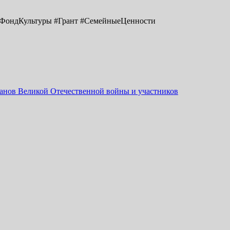
йФондКультуры #Грант #СемейныеЦенности
ранов Великой Отечественной войны и участников