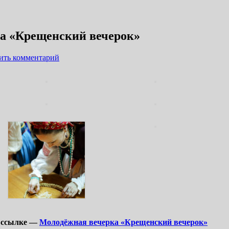
«Крещенский вечерок»
ить комментарий
о ссылке —
Молодёжная вечерка «Крещенский вечерок»