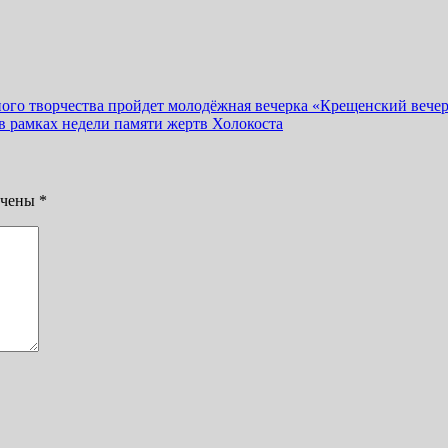
ного творчества пройдет молодёжная вечерка «Крещенский вече
амках недели памяти жертв Холокоста
ечены
*