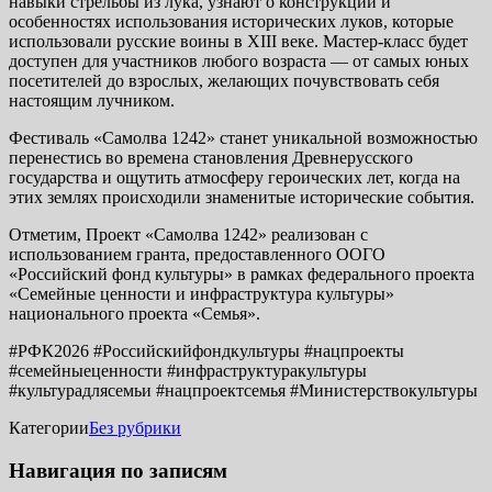
навыки стрельбы из лука, узнают о конструкции и
особенностях использования исторических луков, которые
использовали русские воины в XIII веке. Мастер-класс будет
доступен для участников любого возраста — от самых юных
посетителей до взрослых, желающих почувствовать себя
настоящим лучником.
Фестиваль «Самолва 1242» станет уникальной возможностью
перенестись во времена становления Древнерусского
государства и ощутить атмосферу героических лет, когда на
этих землях происходили знаменитые исторические события.
Отметим, Проект «Самолва 1242» реализован с
использованием гранта, предоставленного ООГО
«Российский фонд культуры» в рамках федерального проекта
«Семейные ценности и инфраструктура культуры»
национального проекта «Семья».
#РФК2026 #Российскийфондкультуры #нацпроекты
#семейныеценности #инфраструктуракультуры
#культурадлясемьи #нацпроектсемья #Министерствокультуры
Категории
Без рубрики
Навигация по записям