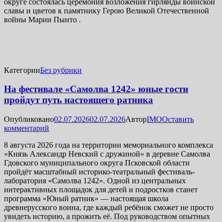
округе состоялась церемония возложения гирлянды воинской
славы и цветов к памятнику Герою Великой Отечественной
войны Марии Пынто .
Категории
Без рубрики
На фестивале «Самолва 1242» юные гости
пройдут путь настоящего ратника
Опубликовано
02.07.2026
02.07.2026
Автор
IMO
Оставить
комментарий
8 августа 2026 года на территории мемориального комплекса
«Князь Александр Невский с дружиной» в деревне Самолва
Гдовского муниципального округа Псковской области
пройдёт масштабный историко-театральный фестиваль-
лаборатория «Самолва 1242». Одной из центральных
интерактивных площадок для детей и подростков станет
программа «Юный ратник» — настоящая школа
древнерусского воина, где каждый ребёнок сможет не просто
увидеть историю, а прожить её. Под руководством опытных