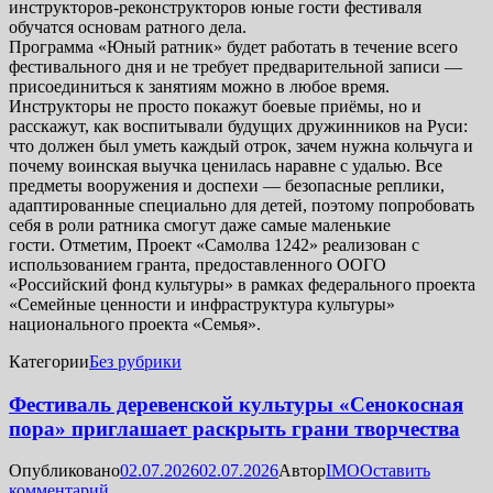
инструкторов-реконструкторов юные гости фестиваля
обучатся основам ратного дела.
Программа «Юный ратник» будет работать в течение всего
фестивального дня и не требует предварительной записи —
присоединиться к занятиям можно в любое время.
Инструкторы не просто покажут боевые приёмы, но и
расскажут, как воспитывали будущих дружинников на Руси:
что должен был уметь каждый отрок, зачем нужна кольчуга и
почему воинская выучка ценилась наравне с удалью. Все
предметы вооружения и доспехи — безопасные реплики,
адаптированные специально для детей, поэтому попробовать
себя в роли ратника смогут даже самые маленькие
гости. Отметим, Проект «Самолва 1242» реализован с
использованием гранта, предоставленного ООГО
«Российский фонд культуры» в рамках федерального проекта
«Семейные ценности и инфраструктура культуры»
национального проекта «Семья».
Категории
Без рубрики
Фестиваль деревенской культуры «Сенокосная
пора» приглашает раскрыть грани творчества
Опубликовано
02.07.2026
02.07.2026
Автор
IMO
Оставить
комментарий